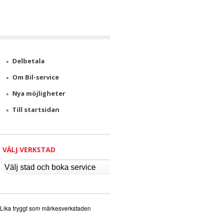
v
i
c
Delbetala
e
Om Bil-service
Nya möjligheter
Till startsidan
VÄLJ VERKSTAD
Lika tryggt som märkesverkstaden