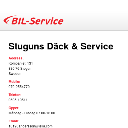
Skip
to
main
B
content
Stuguns Däck & Service
i
Address:
l
Kompaniet. 131
830 76
Stugun
Sweden
-
Mobile:
070-2554779
S
Telefon:
0695-10511
e
Öppet:
Måndag - Fredag 07.00-16.00
r
Email:
10190andersson@telia.com