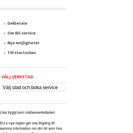
v
i
Delbetala
c
Om Bil-service
e
Nya möjligheter
Till startsidan
VÄLJ VERKSTAD
Lika tryggt som märkesverkstaden
EU:s nya regler ger oss tillgång till
samma information om din bil som hos