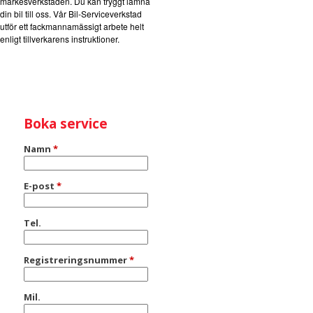
märkesverkstaden. Du kan tryggt lämna
din bil till oss. Vår Bil-Serviceverkstad
utför ett fackmannamässigt arbete helt
enligt tillverkarens instruktioner.
Boka service
Namn
*
E-post
*
Tel.
Registreringsnummer
*
Mil.