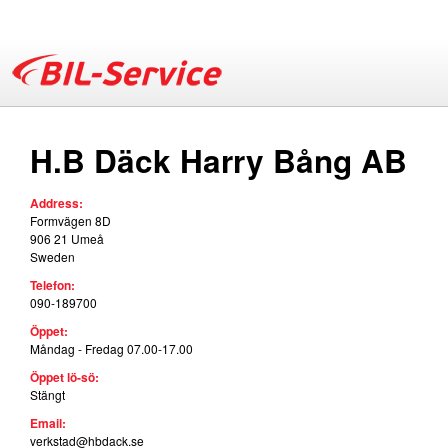
Skip
to
main
B
content
H.B Däck Harry Bång AB
i
Address:
l
Formvägen 8D
906 21
Umeå
Sweden
-
Telefon:
090-189700
S
Öppet:
Måndag - Fredag 07.00-17.00
e
Öppet lö-sö:
Stängt
r
Email:
verkstad@hbdack.se