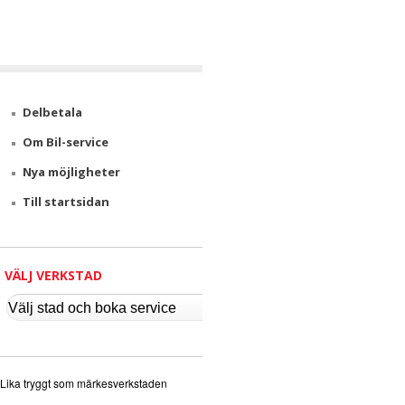
v
i
c
Delbetala
e
Om Bil-service
Nya möjligheter
Till startsidan
VÄLJ VERKSTAD
Lika tryggt som märkesverkstaden