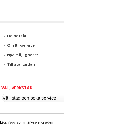
v
i
c
Delbetala
e
Om Bil-service
Nya möjligheter
Till startsidan
VÄLJ VERKSTAD
Lika tryggt som märkesverkstaden