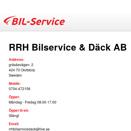
Skip
to
main
B
content
RRH Bilservice & Däck AB
i
Address:
l
gräsåsvägen. 2
424 70
Olofstorp
Sweden
-
Mobile:
0704-472156
S
Öppet:
Måndag - Fredag 08.00-17.00
e
Öppet lö-sö:
Stängt
r
Email:
rrhbilservicedack@live.se